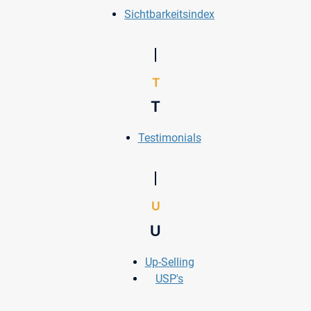
Sichtbarkeitsindex
T
T
Testimonials
U
U
Up-Selling
USP's