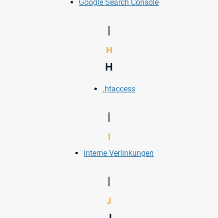
Google Search Console
H
H
.htaccess
I
interne Verlinkungen
J
J