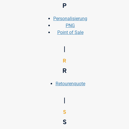
P
Personalisierung
PNG
Point of Sale
R
R
Retourenquote
S
S