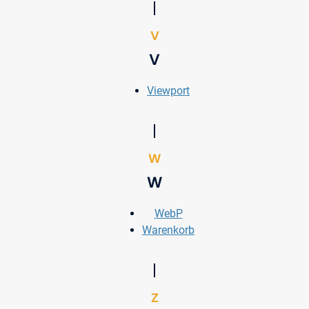
V
V
Viewport
W
W
WebP
Warenkorb
Z