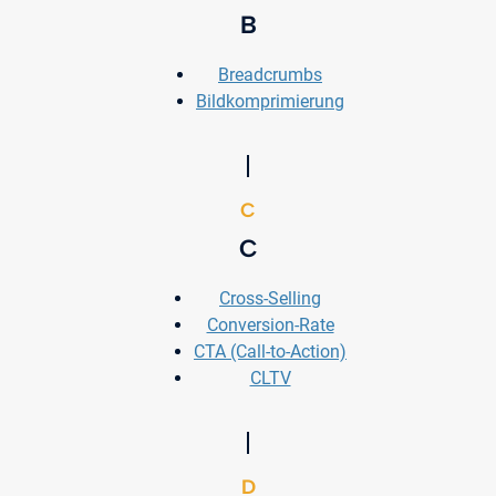
B
Breadcrumbs
Bildkomprimierung
C
C
Cross-Selling
Conversion-Rate
CTA (Call-to-Action)
CLTV
D