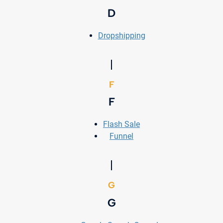
D
Dropshipping
F
F
Flash Sale
Funnel
G
G