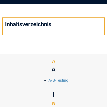
Inhaltsverzeichnis
A
A
A/B-Testing
B