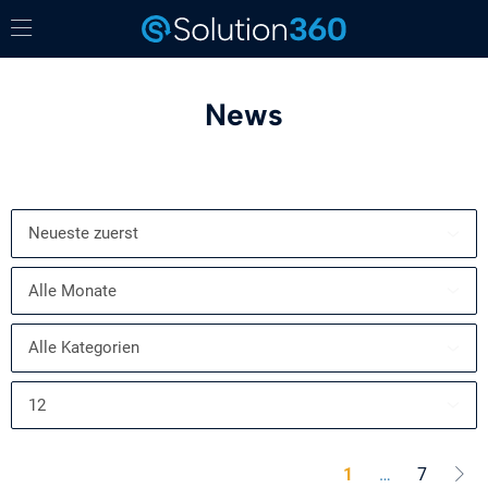
News
1
…
7