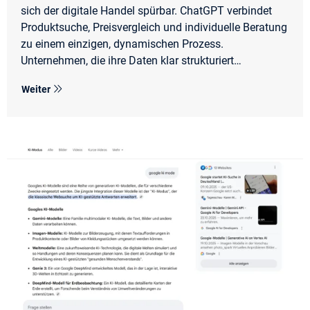
sich der digitale Handel spürbar. ChatGPT verbindet
Produktsuche, Preisvergleich und individuelle Beratung
zu einem einzigen, dynamischen Prozess.
Unternehmen, die ihre Daten klar strukturiert
bereitstellen und die neue Kontaktfläche strategisch
Weiter
nutzen, gewinnen früh entscheidende Vorteile – direkt
dort, wo Fragen gestellt und Kaufentscheidungen
vorbereitet werden.