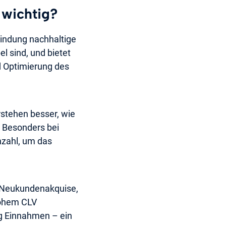
 wichtig?
bindung nachhaltige
l sind, und bietet
 Optimierung des
stehen besser, wie
n. Besonders bei
nzahl, um das
r Neukundenakquise,
hohem CLV
eg Einnahmen – ein