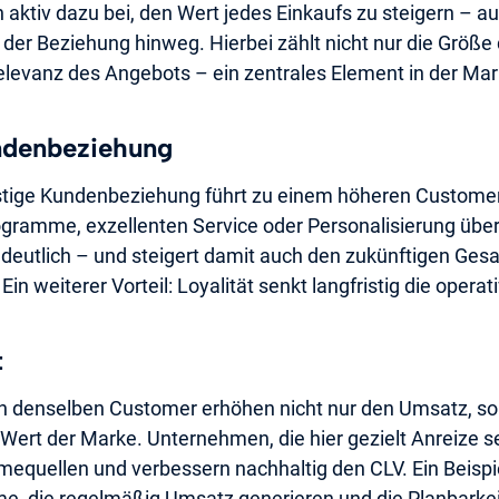
n aktiv dazu bei, den Wert jedes Einkaufs zu steigern – a
 der Beziehung hinweg. Hierbei zählt nicht nur die Größ
levanz des Angebots – ein zentrales Element in der Mar
ndenbeziehung
ristige Kundenbeziehung führt zu einem höheren Customer
gramme, exzellenten Service oder Personalisierung über
deutlich – und steigert damit auch den zukünftigen Ge
Ein weiterer Vorteil: Loyalität senkt langfristig die opera
t
h denselben Customer erhöhen nicht nur den Umsatz, s
t der Marke. Unternehmen, die hier gezielt Anreize set
equellen und verbessern nachhaltig den CLV. Ein Beispie
 die regelmäßig Umsatz generieren und die Planbarkei