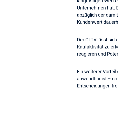
langfristigen Wert
Unternehmen hat. D
abzüglich der dami
Kundenwert dauerha
Der CLTV lässt sich
Kaufaktivität zu er
reagieren und Poten
Ein weiterer Vortei
anwendbar ist – ob 
Entscheidungen tref