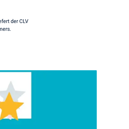
efert der CLV
mers.