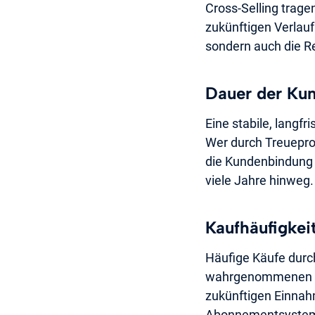
Cross-Selling trage
zukünftigen Verlauf
sondern auch die Re
Dauer der Ku
Eine stabile, langf
Wer durch Treuepro
die Kundenbindung 
viele Jahre hinweg. 
Kaufhäufigkei
Häufige Käufe durc
wahrgenommenen Wer
zukünftigen Einnahm
Abonnementsysteme,