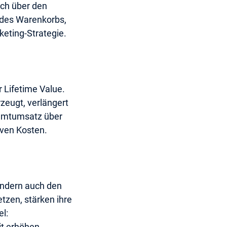
uch über den
e des Warenkorbs,
keting-Strategie.
 Lifetime Value.
zeugt, verlängert
samtumsatz über
tiven Kosten.
ondern auch den
zen, stärken ihre
l:
t erhöhen.