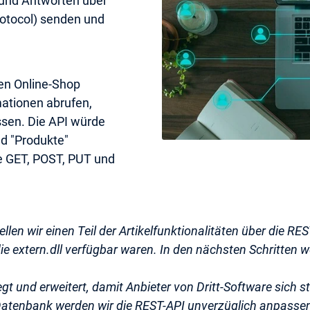
und Antworten über
rotocol) senden und
nen Online-Shop
mationen abrufen,
ssen. Die API würde
d "Produkte"
e GET, POST, PUT und
llen wir einen Teil der Artikelfunktionalitäten über die RE
r die extern.dll verfügbar waren. In den nächsten Schritte
gt und erweitert, damit Anbieter von Dritt-Software sich st
Datenbank werden wir die REST-API unverzüglich anpassen