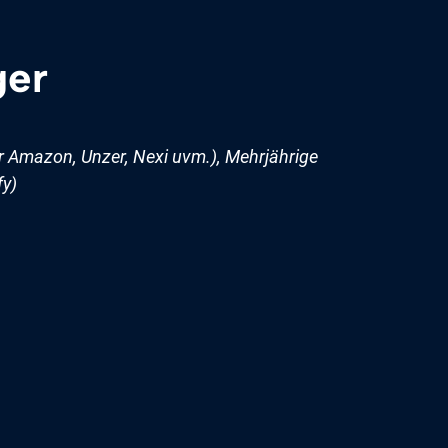
ger
r Amazon, Unzer, Nexi uvm.), Mehrjährige
fy)