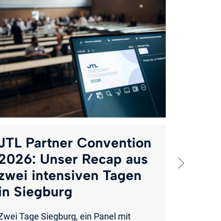
Chec
Wie 
Besuc
mach
70 % all
abgebroc
sondern 
Checkout
JTL Partner Convention
musst!
2026: Unser Recap aus
Weiter
zwei intensiven Tagen
in Siegburg
Zwei Tage Siegburg, ein Panel mit