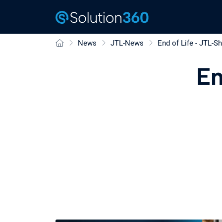
News
JTL-News
End of Life - JTL-S
En