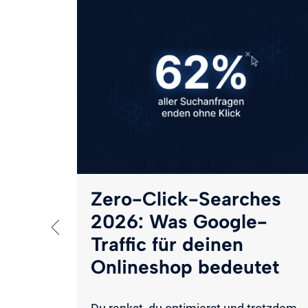
26:
ssene
rn
Preises,
rn im
issen
Zero-Click-Searches
2026: Was Google-
Traffic für deinen
Onlineshop bedeutet