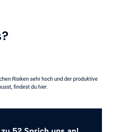
s?
chen Risiken sehr hoch und der produktive
usst, findest du
hier
.
zu 5? Sprich uns an!