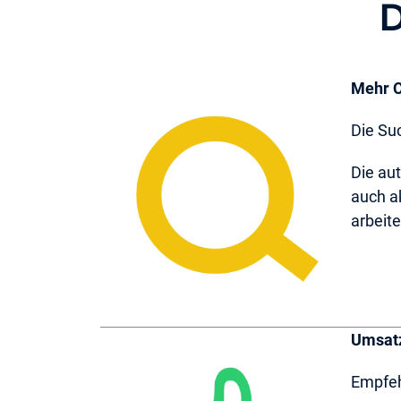
D
Mehr C
Die Suc
Die au
auch a
arbeite
Umsatz
Empfeh