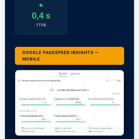
0,4 s
TTFB
GOOGLE PAGESPEED INSIGHTS —
MOBILE