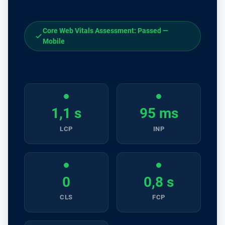
Core Web Vitals Assessment: Passed —
Mobile
1,1 s
95 ms
LCP
INP
0
0,8 s
CLS
FCP