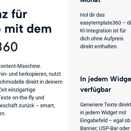
z für
Hol dir das
easytemplate360 – d
 mit dem
KI-Integration ist für
dich ohne Aufpreis
direkt enthalten.
 Content-Maschine.
n- und herkopieren, nutzt
In jedem Widge
achmodelle direkt in deinem
verfügbar
eit einzigartige
exte on-the-fly und
Generiere Texte direk
eschäft zurück – smart,
in jedem Widget mit
en.
Eingabefeld – egal ob
Banner, USP-Bar oder