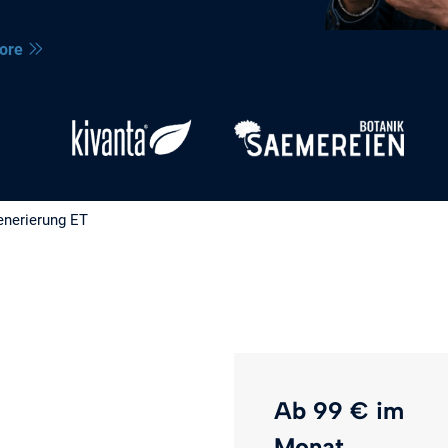
ore
enerierung ET
Ab 99 € im
Monat