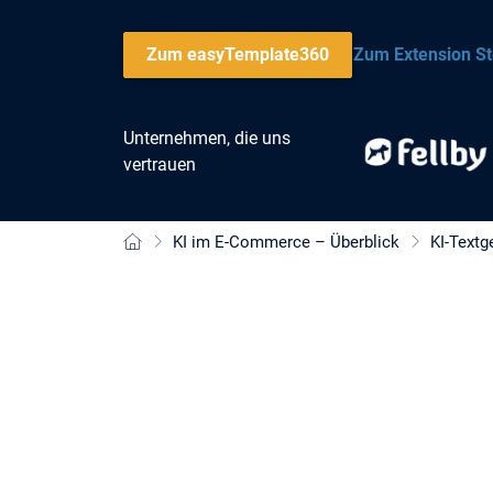
Zum easyTemplate360
Zum Extension St
Unternehmen, die uns
vertrauen
KI im E-Commerce – Überblick
KI-Textg